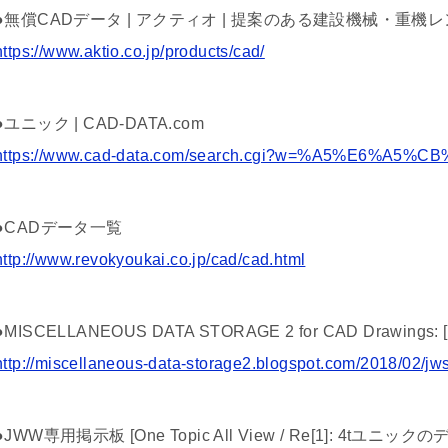
●無償CADデータ | アクティオ | 提案のある建設機械・重機
https://www.aktio.co.jp/products/cad/
●ユニック | CAD-DATA.com
https://www.cad-data.com/search.cgi?w=%A5%E6%A5
●CADデータ一覧
http://www.revokyoukai.co.jp/cad/cad.html
●MISCELLANEOUS DATA STORAGE 2 for CAD Drawing
http://miscellaneous-data-storage2.blogspot.com/2018/02/j
●JWW専用掲示板 [One Topic All View / Re[1]: 4tユニックのデ