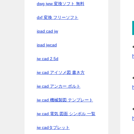
dwg jww 変換ソフト 無料
dxf 変換 フリーソフト
ipad cad jw
ipad jwcad
jw cad 2.5d
jw cad アイソメ図 書き方
jw cad アンカー ボルト
jw cad 機械製図 テンプレート
jw cad 電気 図面 シンボル 一覧
jw cadタブレット