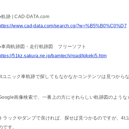
●軌跡 | CAD-DATA.com
https://www.cad-data.com/search.cgi?w=%B5%B0%C0%D7
●車両軌跡図・走行軌跡図 フリーソフト
https://51kz.sakura.ne.jp/bamtech/road/kikeki5.htm
4tユニック車軌跡で探してもなかなかコンテンツは見つから
Google画像検索で、一番上の方にそれらしい軌跡図のよう
トラックやダンプで良ければ、探せば見つかるのですが、4t
のです。