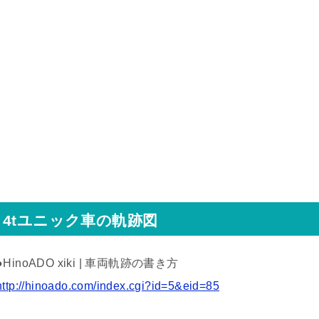
4tユニック車の軌跡図
●HinoADO xiki | 車両軌跡の書き方
http://hinoado.com/index.cgi?id=5&eid=85