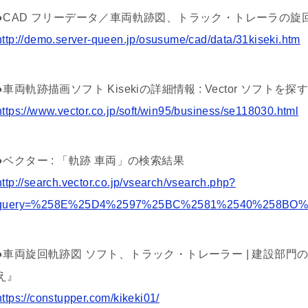
●CAD フリーデータ／車両軌跡図、トラック・トレーラの旋
http://demo.server-queen.jp/osusume/cad/data/31kiseki.htm
●車両軌跡描画ソフト Kisekiの詳細情報 : Vector ソフトを探
https://www.vector.co.jp/soft/win95/business/se118030.html
●ベクター : 「軌跡 車両」の検索結果
http://search.vector.co.jp/vsearch/vsearch.php?
query=%258E%25D4%2597%25BC%2581%2540%258BO%
●車両旋回軌跡図 ソフト、トラック・トレーラー | 建設部門
え』
https://constupper.com/kikeki01/