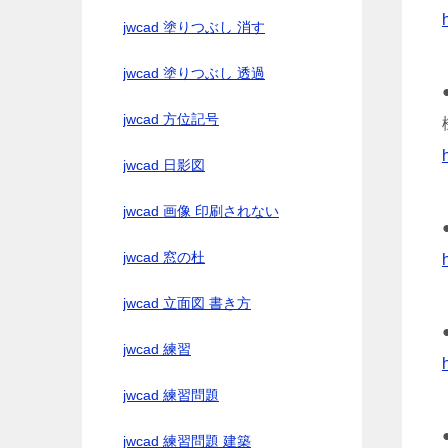
jwcad 塗りつぶし 消す
jwcad 塗りつぶし 透過
jwcad 方位記号
jwcad 日影図
jwcad 画像 印刷されない
jwcad 窓の杜
jwcad 立面図 書き方
jwcad 練習
jwcad 練習問題
jwcad 練習問題 建築