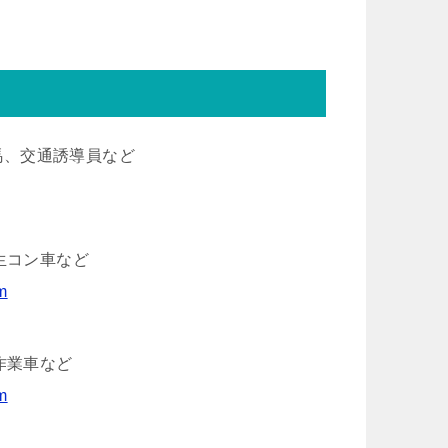
ち馬、交通誘導員など
生コン車など
m
作業車など
m