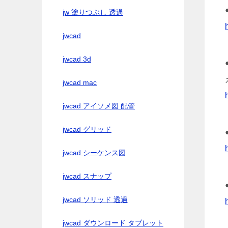
jw 塗りつぶし 透過
jwcad
jwcad 3d
jwcad mac
jwcad アイソメ図 配管
jwcad グリッド
jwcad シーケンス図
jwcad スナップ
jwcad ソリッド 透過
jwcad ダウンロード タブレット