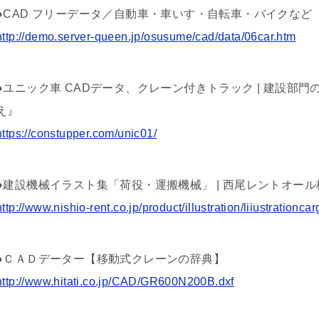
●CAD フリーデータ／自動車・車いす・自転車・バイクなど
http://demo.server-queen.jp/osusume/cad/data/06car.htm
●ユニック車 CADデータ、クレーン付きトラック | 建設部
え』
https://constupper.com/unic01/
●建設機械イラスト集「荷役・運搬機械」 | 西尾レントオー
http://www.nishio-rent.co.jp/product/illustration/liiustrationcar
●ＣＡＤデーター【移動式クレーンの辞典】
http://www.hitati.co.jp/CAD/GR600N200B.dxf