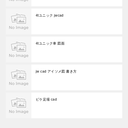
4tユニック jwcad
4tユニック車 図面
jw cad アイソメ図 書き方
ビケ足場 cad