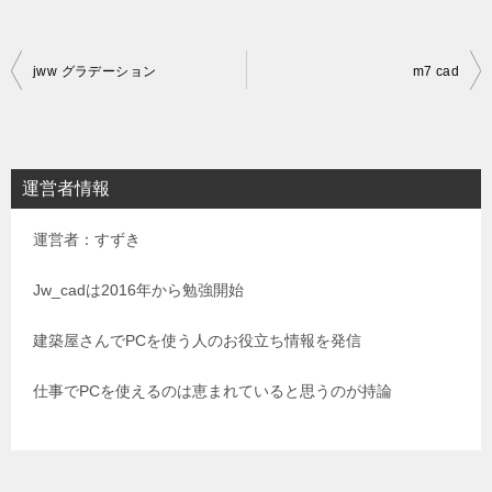
投
jww グラデーション
m7 cad
稿
ナ
ビ
運営者情報
ゲ
運営者：すずき
ー
シ
Jw_cadは2016年から勉強開始
ョ
建築屋さんでPCを使う人のお役立ち情報を発信
ン
仕事でPCを使えるのは恵まれていると思うのが持論