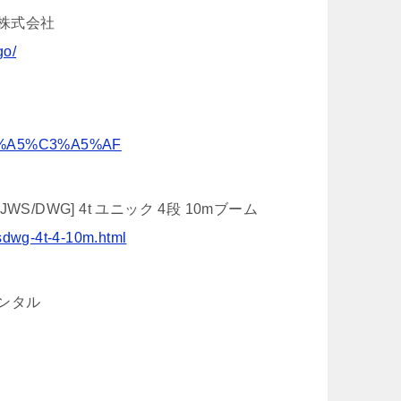
ル株式会社
go/
%CB%A5%C3%A5%AF
s: [JWS/DWG] 4t ユニック 4段 10mブーム
wsdwg-4t-4-10m.html
レンタル