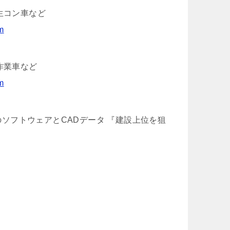
生コン車など
m
作業車など
m
門のソフトウェアとCADデータ 『建設上位を狙