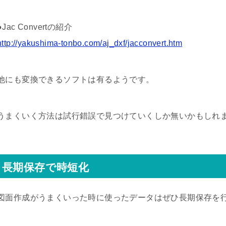
●Jac Convertの紹介
http://yakushima-tonbo.com/aj_dxf/jacconvert.htm
他にも変換できるソフトは有るようです。
うまくいく方法は試行錯誤で見つけていくしか無いかもしれ
長期保存で時短化
図面作成がうまくいった時に使ったデータはぜひ長期保存を