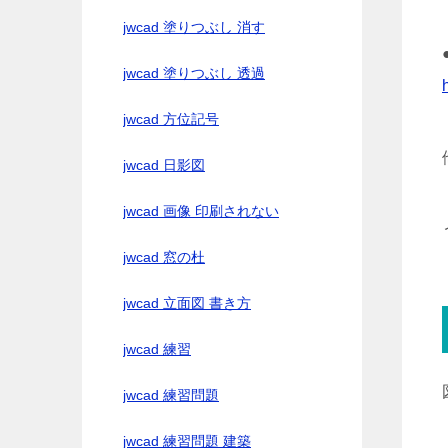
jwcad 塗りつぶし 消す
jwcad 塗りつぶし 透過
jwcad 方位記号
jwcad 日影図
jwcad 画像 印刷されない
jwcad 窓の杜
jwcad 立面図 書き方
jwcad 練習
jwcad 練習問題
jwcad 練習問題 建築