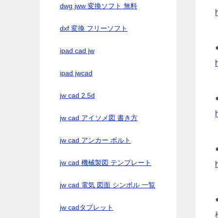
dwg jww 変換ソフト 無料
dxf 変換 フリーソフト
ipad cad jw
ipad jwcad
jw cad 2.5d
jw cad アイソメ図 書き方
jw cad アンカー ボルト
jw cad 機械製図 テンプレート
jw cad 電気 図面 シンボル 一覧
jw cadタブレット