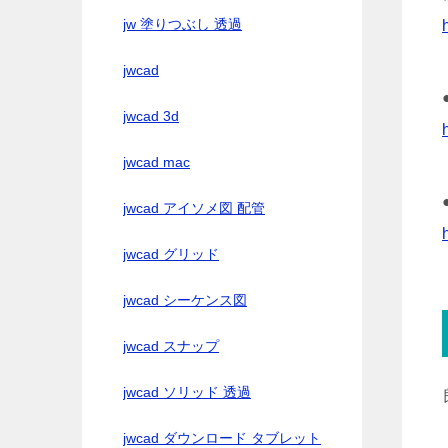
jw 塗りつぶし 透過
jwcad
jwcad 3d
jwcad mac
jwcad アイソメ図 配管
jwcad グリッド
jwcad シーケンス図
jwcad スナップ
jwcad ソリッド 透過
jwcad ダウンロード タブレット